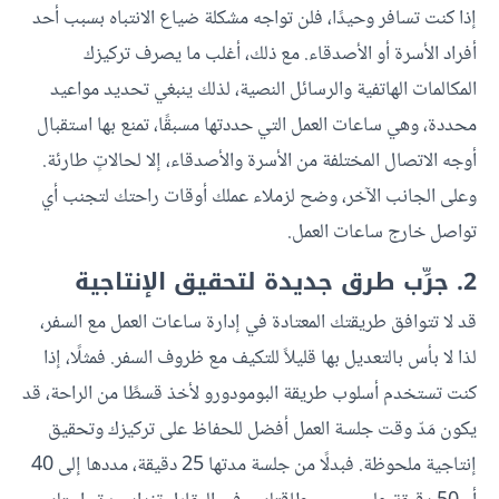
إذا كنت تسافر وحيدًا، فلن تواجه مشكلة ضياع الانتباه بسبب أحد
أفراد الأسرة أو الأصدقاء. مع ذلك، أغلب ما يصرف تركيزك
المكالمات الهاتفية والرسائل النصية، لذلك ينبغي تحديد مواعيد
محددة، وهي ساعات العمل التي حددتها مسبقًا، تمنع بها استقبال
أوجه الاتصال المختلفة من الأسرة والأصدقاء، إلا لحالاتٍ طارئة.
وعلى الجانب الآخر، وضح لزملاء عملك أوقات راحتك لتجنب أي
تواصل خارج ساعات العمل.
2. جرِّب طرق جديدة لتحقيق الإنتاجية
قد لا تتوافق طريقتك المعتادة في إدارة ساعات العمل مع السفر،
لذا لا بأس بالتعديل بها قليلاً للتكيف مع ظروف السفر. فمثلًا، إذا
كنت تستخدم أسلوب طريقة البومودورو لأخذ قسطًا من الراحة، قد
يكون مَدّ وقت جلسة العمل أفضل للحفاظ على تركيزك وتحقيق
إنتاجية ملحوظة. فبدلًا من جلسة مدتها 25 دقيقة، مددها إلى 40