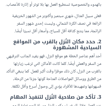
بالهدوء والخصوصية تستطيع العمل بها بلا توتر أو إثارة للأعصاب.
فعلى سبيل المثال، شهري سبتمبر وأكتوبر من الشهور الخريفية
الرائعة في نصف الكرة الشمالي، وليست إحدى شهور السفر
الرائجة، مما ينتج كثافة أقل للسياح، وأسعار أقل نسبيًا أيضًا.
2. حدد مكان النُزل بالقرب من المواقع
السياحية المشهورة
أحد أهم عناصر الخطة هو موقع النزل، فهو يفيد الجانب الترفيهي
من السفر والعملي أيضًا. كلما كانت الأماكن التي ترغب زيارتها
بالقرب من النزل، كان ذلك موفرًا وقت أكبر للعمل. كما ينبغي التأكد
من الطرق ووسائل المواصلات المتاحة كونها جزءًا من الرحلة،
فسهولتها وتمهيدها للأفراد يؤدي إلى وصول أسرع وأقل تكلفة.
3. تأكد من صلاحية النُزل لتنفيذ المهام
عند العمل خلال السفر، لن يكون النزل وسيلة للنوم نهاية اليوم