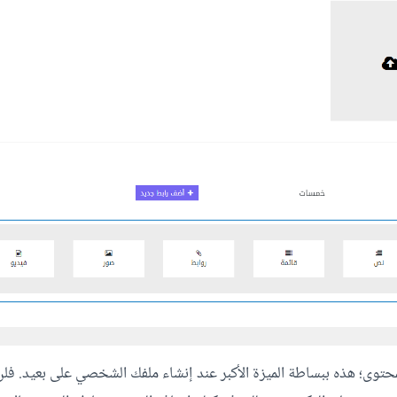
محتوى؛ هذه ببساطة الميزة الأكبر عند إنشاء ملفك الشخصي على بعيد. فل