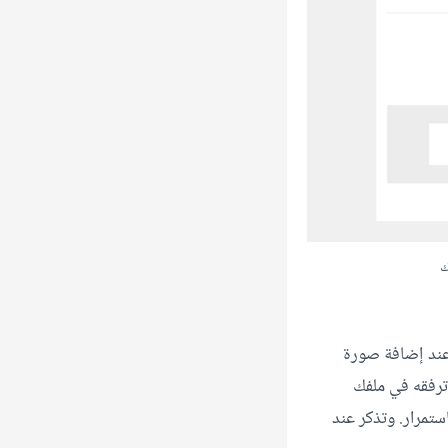
ك
 عند إضافة صورة
ترفقه في ملفك
تمرار. وتذكر عند