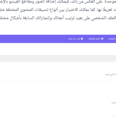
موحدة. على العكس من ذلك، فيمكنك إضافة الصور ومقاطع الفيديو بالإ
تعريفًا بها. كما يمكنك الاختيار بين أنواع تنسيقات المحتوى المختلفة م
لك الملف الشخصي على بعيد ترتيب أعمالك وإنجازاتك السابقة بأشكال مخت