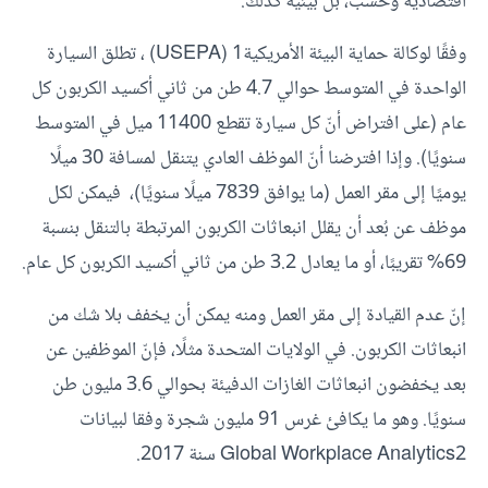
اقتصادية وحسب، بل بيئية كذلك.
وفقًا لوكالة حماية البيئة الأمريكية1 (USEPA) ، تطلق السيارة
الواحدة في المتوسط حوالي 4.7 طن من ثاني أكسيد الكربون كل
عام (على افتراض أنّ كل سيارة تقطع 11400 ميل في المتوسط
سنويًا). وإذا افترضنا أنّ الموظف العادي يتنقل لمسافة 30 ميلًا
يوميًا إلى مقر العمل (ما يوافق 7839 ميلًا سنويًا)، فيمكن لكل
موظف عن بُعد أن يقلل انبعاثات الكربون المرتبطة بالتنقل بنسبة
69% تقريبًا، أو ما يعادل 3.2 طن من ثاني أكسيد الكربون كل عام.
إنّ عدم القيادة إلى مقر العمل ومنه يمكن أن يخفف بلا شك من
انبعاثات الكربون. في الولايات المتحدة مثلًا، فإنّ الموظفين عن
بعد يخفضون انبعاثات الغازات الدفيئة بحوالي 3.6 مليون طن
سنويًا. وهو ما يكافئ غرس 91 مليون شجرة وفقا لبيانات
Global Workplace Analytics2 سنة 2017.