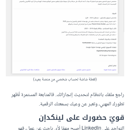
(لقطة شاشة لحساب شخصي من منصة بعيد)
راجع ملفك بانتظام لتحديث إنجازاتك. فالمتابعة المستمرة تُظهر
تطورك المهني، وتعبر عن وعيك بسمعتك الرقمية.
قويّ حضورك على لينكدإن
التواجد على LinkedIn أصبح مهمًا لأي باحث عن عمل، فهو