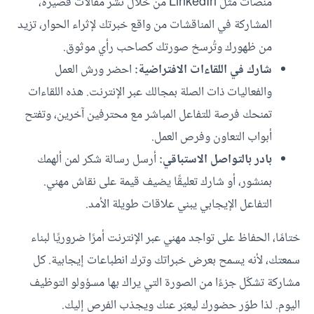
منصات مثل LinkedIn من خلال نشر مقالات قصيرة،
المشاركة في المناقشات من واقع خبرتك لإثراء الحوار، تزيد
من ظهورك وتُرسخ صورتك كصاحب رأي موثوق.
شارك في اللقاءات الافتراضية:
احضر ورش العمل
والفعاليات ذات الصلة بمجالك عبر الإنترنت. هذه اللقاءات
تمنحك فرصة للتفاعل المباشر مع محترفين آخرين، وتفتح
أبواب التعاون وفرص العمل.
بادر بالتواصل الاستباقي:
أرسل رسالة شكر لمن ألهمك
بمنشور، أو شارك تعليقًا يضيف قيمة على نقاش مهني.
التفاعل الإيجابي يبني علاقات طويلة الأمد.
ختامًا، الحفاظ على تواجد مهني عبر الإنترنت أمرًا ضروريًا لبناء
سمعتك، لأنه يسمح بعرض خبراتك وترك انطباعات إيجابية. كل
مشاركة تشكّل جزءًا من الصورة التي يراك بها مسؤولو التوظيف
اليوم. لذا طوّر حضورك ليعبّر عنك ويجذب الفرص إليك.